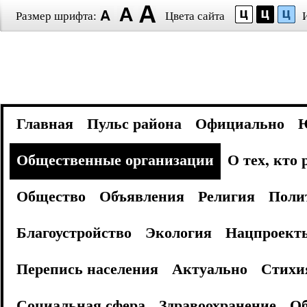
Размер шрифта:
Цвета сайта
Главная
Пульс района
Официально
Общественные организации
О тех, кто
Общество
Объявления
Религия
Поли
Благоустройство
Экология
Нацпроект
Перепись населения
Актуально
Стихи
Социальная сфера
Здравоохранение
Об