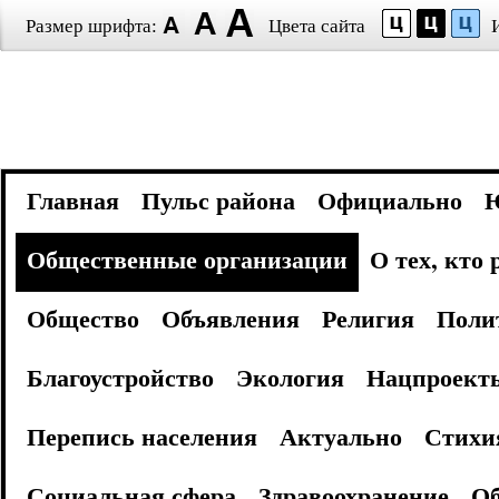
Размер шрифта:
Цвета сайта
Главная
Пульс района
Официально
Общественные организации
О тех, кто
Общество
Объявления
Религия
Поли
Благоустройство
Экология
Нацпроект
Перепись населения
Актуально
Стихи
Социальная сфера
Здравоохранение
Об