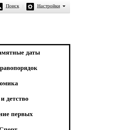
Поиск
Настройки
амятные даты
равопорядок
омика
и детство
ние первых
Спорт