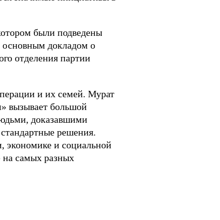
 котором были подведены
С основным докладом о
ого отделения партии
перации и их семей. Мурат
и» вызывает большой
 людьми, доказавшими
естандартные решения.
и, экономике и социальной
е на самых разных