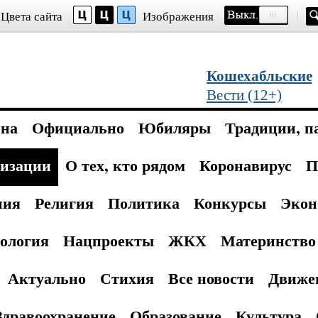
Цвета сайта
Изображения
Кошехабльские
Вести (12+)
она
Официально
Юбиляры
Традиции, п
изации
О тех, кто рядом
Коронавирус
П
ния
Религия
Политика
Конкурсы
Экон
ология
Нацпроекты
ЖКХ
Материнство 
Актуально
Стихия
Все новости
Движе
Здравоохранение
Образование
Культура