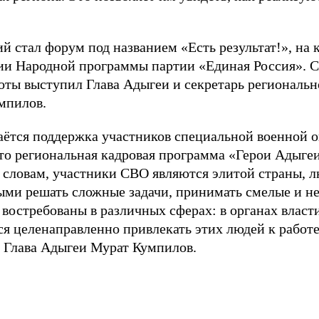
й стал форум под названием «Есть результат!», на
ии Народной программы партии «Единая Россия». 
боты выступил Глава Адыгеи и секретарь региональн
мпилов.
аётся поддержка участников специальной военной о
то региональная кадровая программа «Герои Адыге
го словам, участники СВО являются элитой страны,
ыми решать сложные задачи, принимать смелые и н
востребованы в различных сферах: в органах власт
ся целенаправленно привлекать этих людей к работ
л Глава Адыгеи Мурат Кумпилов.