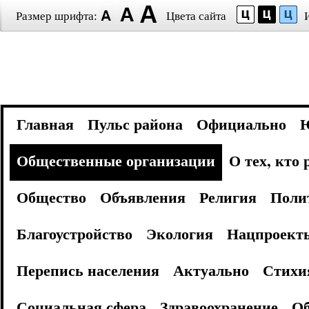
Размер шрифта:
Цвета сайта
Главная
Пульс района
Официально
Общественные организации
О тех, кто
Общество
Объявления
Религия
Поли
Благоустройство
Экология
Нацпроект
Перепись населения
Актуально
Стихи
Социальная сфера
Здравоохранение
Об