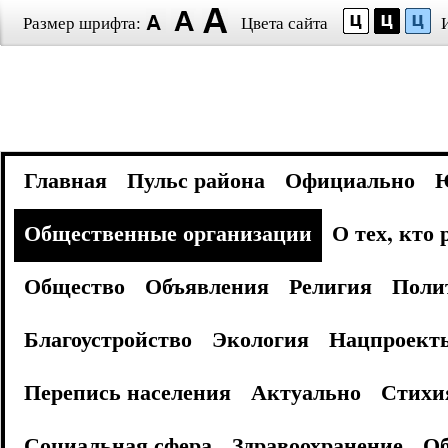
Размер шрифта:
Цвета сайта
Главная
Пульс района
Официально
Общественные организации
О тех, кто
Общество
Объявления
Религия
Поли
Благоустройство
Экология
Нацпроект
Перепись населения
Актуально
Стихи
Социальная сфера
Здравоохранение
Об