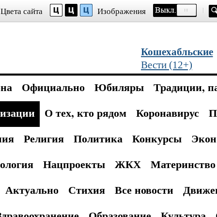
Цвета сайта
Изображения
Кошехабльские
Вести (12+)
она
Официально
Юбиляры
Традиции, п
изации
О тех, кто рядом
Коронавирус
П
ния
Религия
Политика
Конкурсы
Экон
ология
Нацпроекты
ЖКХ
Материнство 
Актуально
Стихия
Все новости
Движе
Здравоохранение
Образование
Культура