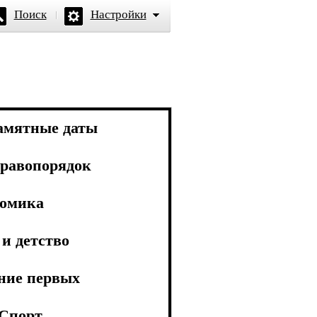
Поиск
Настройки
амятные даты
равопорядок
омика
и детство
ние первых
Спорт