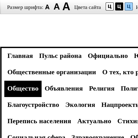
Размер шрифта:
Цвета сайта
Главная
Пульс района
Официально
Общественные организации
О тех, кто
Общество
Объявления
Религия
Поли
Благоустройство
Экология
Нацпроект
Перепись населения
Актуально
Стихи
Социальная сфера
Здравоохранение
Об