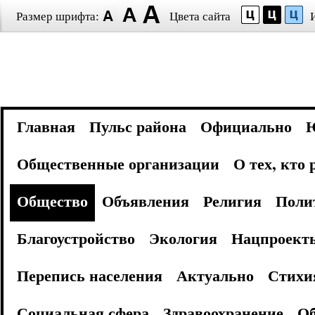
Размер шрифта:
Цвета сайта
Главная
Пульс района
Официально
Общественные организации
О тех, кто
Общество
Объявления
Религия
Поли
Благоустройство
Экология
Нацпроект
Перепись населения
Актуально
Стихи
Социальная сфера
Здравоохранение
Об