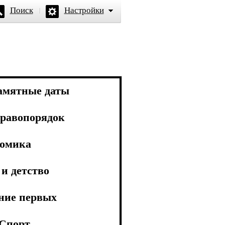
Поиск
Настройки
амятные даты
равопорядок
омика
и детство
ние первых
Спорт