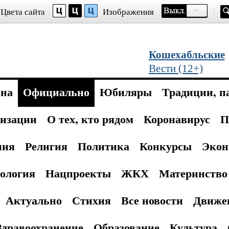
Цвета сайта
Изображения
Кошехабльские
Вести (12+)
она
Официально
Юбиляры
Традиции, п
изации
О тех, кто рядом
Коронавирус
П
ния
Религия
Политика
Конкурсы
Экон
ология
Нацпроекты
ЖКХ
Материнство 
Актуально
Стихия
Все новости
Движе
Здравоохранение
Образование
Культура