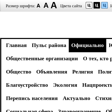
Размер шрифта:
Цвета сайта
Главная
Пульс района
Официально
Общественные организации
О тех, кто
Общество
Объявления
Религия
Поли
Благоустройство
Экология
Нацпроект
Перепись населения
Актуально
Стихи
Социальная сфера
Здравоохранение
Об