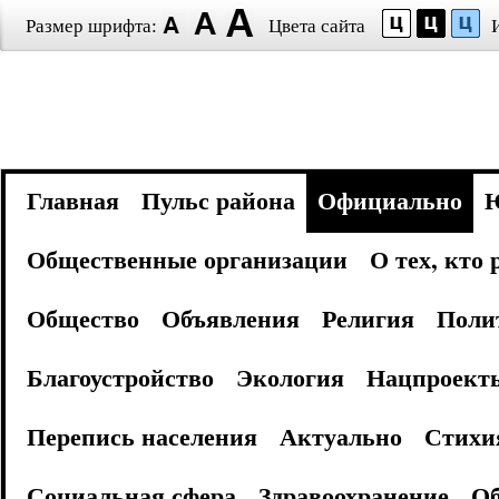
Размер шрифта:
Цвета сайта
Главная
Пульс района
Официально
Общественные организации
О тех, кто
Общество
Объявления
Религия
Поли
Благоустройство
Экология
Нацпроект
Перепись населения
Актуально
Стихи
Социальная сфера
Здравоохранение
Об