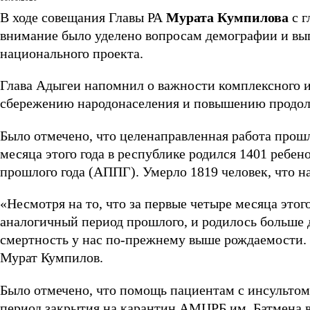
В ходе совещания Главы РА
Мурата Кумпилова
с г
внимание было уделено вопросам демографии и вы
национального проекта.
Глава Адыгеи напомнил о важности комплексного и
сбережению народонаселения и повышению продол
Было отмечено, что целенаправленная работа прошлы
месяца этого года в республике родился 1401 ребен
прошлого года (АППГ). Умерло 1819 человек, что н
«Несмотря на то, что за первые четыре месяца этог
аналогичный период прошлого, и родилось больше д
смертность у нас по-прежнему выше рождаемости. 
Мурат Кумпилов.
Было отмечено, что помощь пациентам с инсультом 
период закрытия на карантин АМЦРБ им. Батмена в