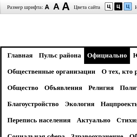
Размер шрифта:
Цвета сайта
Главная
Пульс района
Официально
Общественные организации
О тех, кто
Общество
Объявления
Религия
Поли
Благоустройство
Экология
Нацпроект
Перепись населения
Актуально
Стихи
Социальная сфера
Здравоохранение
Об