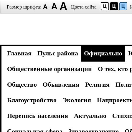
Размер шрифта:
Цвета сайта
Главная
Пульс района
Официально
Общественные организации
О тех, кто
Общество
Объявления
Религия
Поли
Благоустройство
Экология
Нацпроект
Перепись населения
Актуально
Стихи
Социальная сфера
Здравоохранение
Об