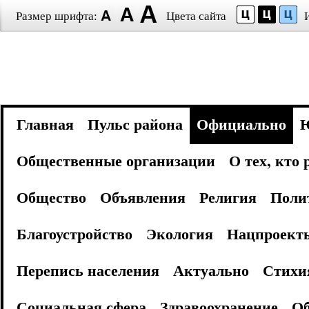
Размер шрифта:
Цвета сайта
Главная
Пульс района
Официально
Общественные организации
О тех, кто
Общество
Объявления
Религия
Поли
Благоустройство
Экология
Нацпроект
Перепись населения
Актуально
Стихи
Социальная сфера
Здравоохранение
Об