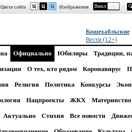
Цвета сайта
Изображения
Кошехабльские
Вести (12+)
она
Официально
Юбиляры
Традиции, п
изации
О тех, кто рядом
Коронавирус
П
ния
Религия
Политика
Конкурсы
Экон
ология
Нацпроекты
ЖКХ
Материнство 
Актуально
Стихия
Все новости
Движе
Здравоохранение
Образование
Культура