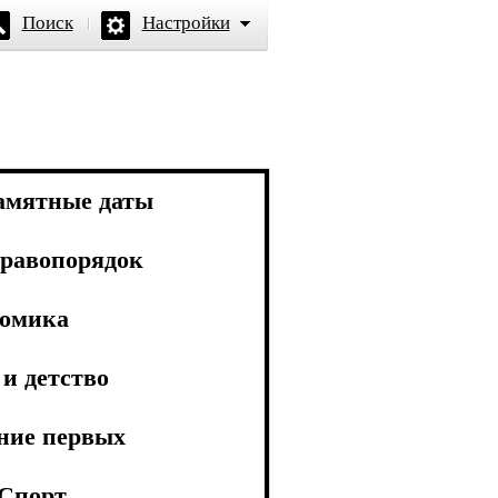
Поиск
Настройки
амятные даты
равопорядок
омика
и детство
ние первых
Спорт