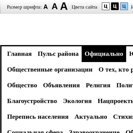
Размер шрифта:
Цвета сайта
Главная
Пульс района
Официально
Общественные организации
О тех, кто
Общество
Объявления
Религия
Поли
Благоустройство
Экология
Нацпроект
Перепись населения
Актуально
Стихи
Социальная сфера
Здравоохранение
Об