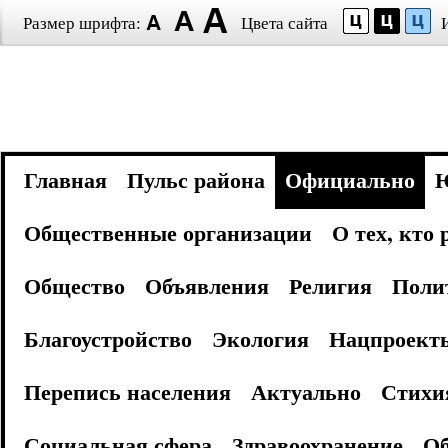
Размер шрифта:
Цвета сайта
Главная
Пульс района
Официально
Общественные организации
О тех, кто
Общество
Объявления
Религия
Поли
Благоустройство
Экология
Нацпроект
Перепись населения
Актуально
Стихи
Социальная сфера
Здравоохранение
Об