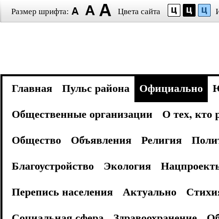
Размер шрифта:
Цвета сайта
Главная
Пульс района
Официально
Общественные организации
О тех, кто
Общество
Объявления
Религия
Поли
Благоустройство
Экология
Нацпроект
Перепись населения
Актуально
Стихи
Социальная сфера
Здравоохранение
Об