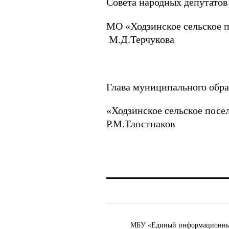
Совета народн
МО «Ходзи
М.Д.Терчукова
Глава муниципального обра
«Ходзинс
Р.М.Тлостнаков
МБУ «Единый информационный ц