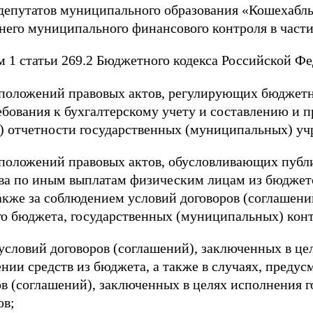
 депутатов муниципального образования «Кошехабл
его муниципального финансового контроля в части
м 1 статьи 269.2 Бюджетного кодекса Российской Ф
 положений правовых актов, регулирующих бюджетн
бования к бухгалтерскому учету и составлению и 
) отчетности государственных (муниципальных) у
 положений правовых актов, обусловливающих пуб
ства по иным выплатам физическим лицам из бюдже
акже за соблюдением условий договоров (соглашени
го бюджета, государственных (муниципальных) конт
 условий договоров (соглашений), заключенных в це
ении средств из бюджета, а также в случаях, пред
ов (соглашений), заключенных в целях исполнения 
ов;