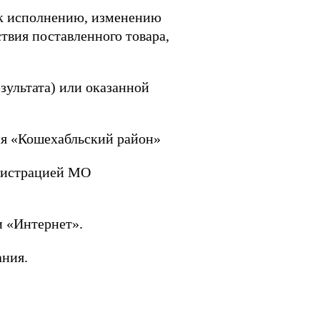
к исполнению, изменению
ствия поставленного товара,
;
зультата) или оказанной
ия «Кошехабльский район»
нистрацией МО
и «Интернет».
ания.