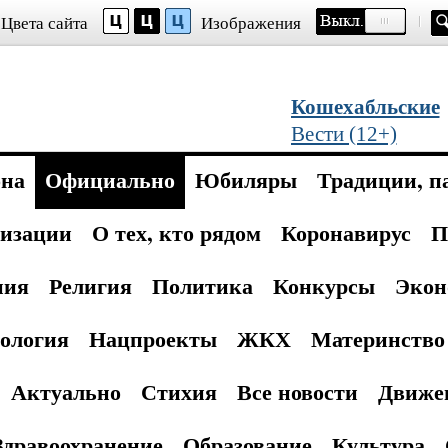
Цвета сайта
Изображения
Кошехабльские
Вести (12+)
она
Официально
Юбиляры
Традиции, п
изации
О тех, кто рядом
Коронавирус
П
ния
Религия
Политика
Конкурсы
Экон
ология
Нацпроекты
ЖКХ
Материнство 
Актуально
Стихия
Все новости
Движе
Здравоохранение
Образование
Культура