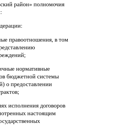
ьский район» полномочия
:
едерации:
ые правоотношения, в том
представлению
чреждений;
личные нормативные
тов бюджетной системы
й) о предоставлении
рактов;
лях исполнения договоров
усмотренных настоящим
государственных