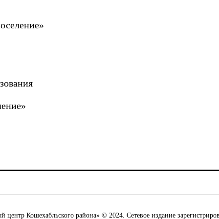
ых депутатов
нское сельское по
зования
кое сельское пос
ентр Кошехабльского района» © 2024. Сетевое издание зарегистриров