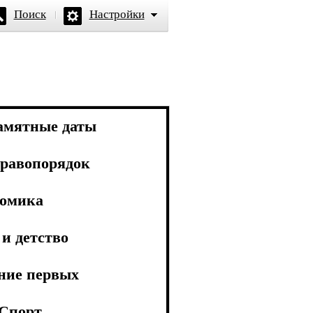
Поиск
Настройки
амятные даты
равопорядок
омика
и детство
ние первых
Спорт