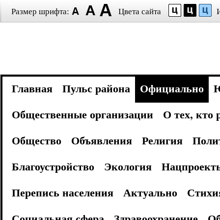
Размер шрифта:
Цвета сайта
Главная
Пульс района
Официально
Общественные организации
О тех, кто
Общество
Объявления
Религия
Поли
Благоустройство
Экология
Нацпроект
Перепись населения
Актуально
Стихи
Социальная сфера
Здравоохранение
Об