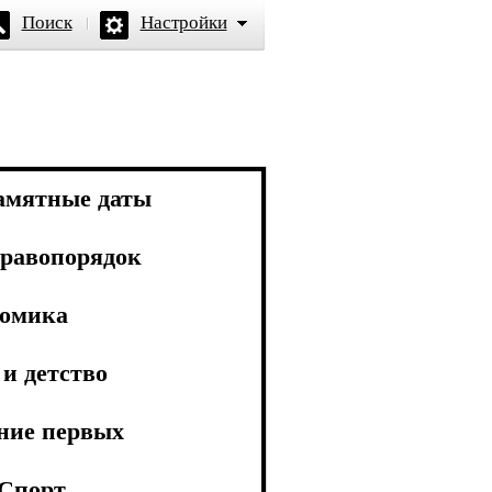
Поиск
Настройки
амятные даты
равопорядок
омика
и детство
ние первых
Спорт