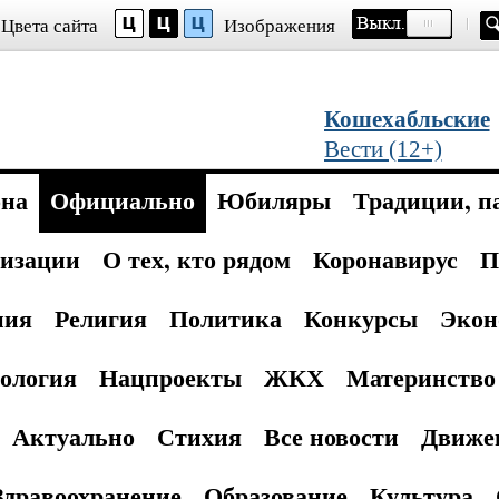
Цвета сайта
Изображения
Кошехабльские
Вести (12+)
она
Официально
Юбиляры
Традиции, п
изации
О тех, кто рядом
Коронавирус
П
ния
Религия
Политика
Конкурсы
Экон
ология
Нацпроекты
ЖКХ
Материнство 
Актуально
Стихия
Все новости
Движе
Здравоохранение
Образование
Культура