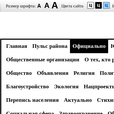
Размер шрифта:
Цвета сайта
Главная
Пульс района
Официально
Общественные организации
О тех, кто
Общество
Объявления
Религия
Поли
Благоустройство
Экология
Нацпроект
Перепись населения
Актуально
Стихи
Социальная сфера
Здравоохранение
Об