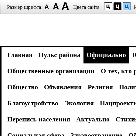
Размер шрифта:
Цвета сайта
Главная
Пульс района
Официально
Общественные организации
О тех, кто
Общество
Объявления
Религия
Поли
Благоустройство
Экология
Нацпроект
Перепись населения
Актуально
Стихи
Социальная сфера
Здравоохранение
Об