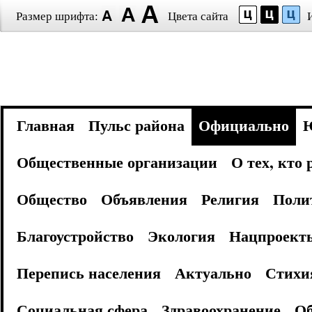
Размер шрифта:
Цвета сайта
Главная
Пульс района
Официально
Общественные организации
О тех, кто
Общество
Объявления
Религия
Поли
Благоустройство
Экология
Нацпроект
Перепись населения
Актуально
Стихи
Социальная сфера
Здравоохранение
Об