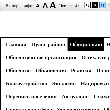
Размер шрифта:
Цвета сайта
Главная
Пульс района
Официально
Общественные организации
О тех, кто
Общество
Объявления
Религия
Поли
Благоустройство
Экология
Нацпроект
Перепись населения
Актуально
Стихи
Социальная сфера
Здравоохранение
Об