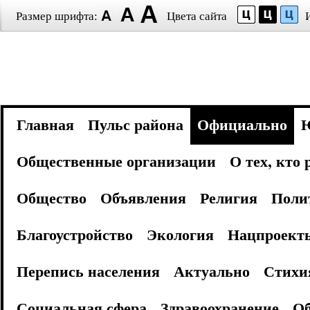
Размер шрифта:
Цвета сайта
Главная
Пульс района
Официально
Общественные организации
О тех, кто
Общество
Объявления
Религия
Поли
Благоустройство
Экология
Нацпроект
Перепись населения
Актуально
Стихи
Социальная сфера
Здравоохранение
Об