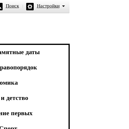
Поиск
Настройки
амятные даты
равопорядок
омика
и детство
ние первых
Спорт