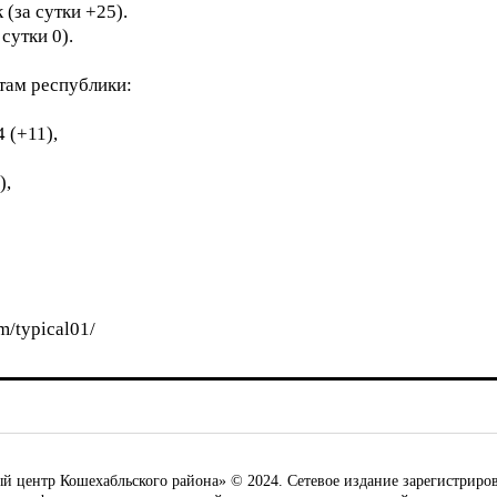
(за сутки +25).
сутки 0).
там республики:
 (+11),
),
m/typical01/
ентр Кошехабльского района» © 2024. Сетевое издание зарегистриров