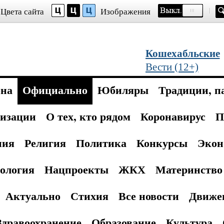
Цвета сайта
Изображения
Кошехабльские
Вести (12+)
она
Официально
Юбиляры
Традиции, п
изации
О тех, кто рядом
Коронавирус
П
ния
Религия
Политика
Конкурсы
Экон
ология
Нацпроекты
ЖКХ
Материнство 
Актуально
Стихия
Все новости
Движе
Здравоохранение
Образование
Культура