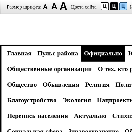
Размер шрифта:
Цвета сайта
Главная
Пульс района
Официально
Общественные организации
О тех, кто
Общество
Объявления
Религия
Поли
Благоустройство
Экология
Нацпроект
Перепись населения
Актуально
Стихи
Социальная сфера
Здравоохранение
Об