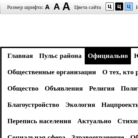
Размер шрифта:
Цвета сайта
Главная
Пульс района
Официально
Общественные организации
О тех, кто
Общество
Объявления
Религия
Поли
Благоустройство
Экология
Нацпроект
Перепись населения
Актуально
Стихи
Социальная сфера
Здравоохранение
Об