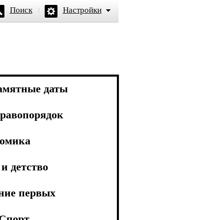
Поиск
Настройки
амятные даты
равопорядок
омика
и детство
ние первых
Спорт