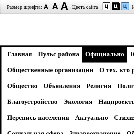
Размер шрифта:
Цвета сайта
Главная
Пульс района
Официально
Общественные организации
О тех, кто
Общество
Объявления
Религия
Поли
Благоустройство
Экология
Нацпроект
Перепись населения
Актуально
Стихи
Социальная сфера
Здравоохранение
Об