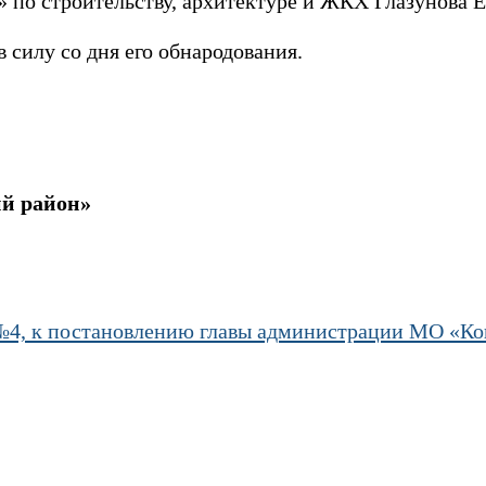
по строительству, архитектуре и ЖКХ Глазунова Е
в силу со дня его обнародования.
шехабльский рай
№4, к постановлению главы администрации МО «К