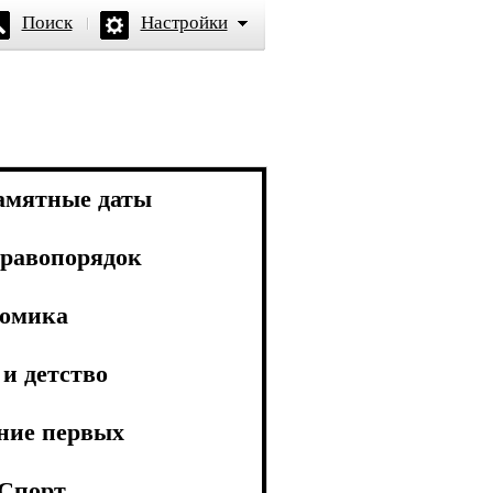
Поиск
Настройки
амятные даты
равопорядок
омика
и детство
ние первых
Спорт