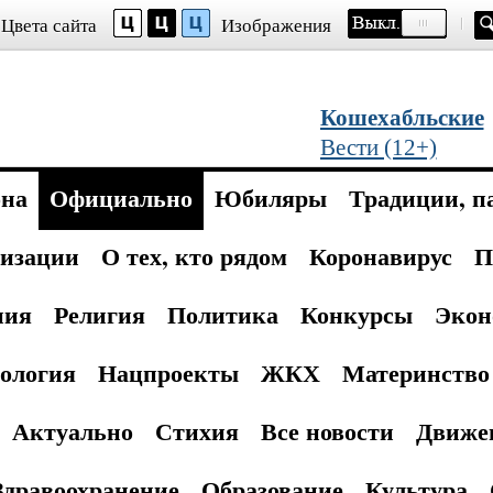
Цвета сайта
Изображения
Кошехабльские
Вести (12+)
она
Официально
Юбиляры
Традиции, п
изации
О тех, кто рядом
Коронавирус
П
ния
Религия
Политика
Конкурсы
Экон
ология
Нацпроекты
ЖКХ
Материнство 
Актуально
Стихия
Все новости
Движе
Здравоохранение
Образование
Культура