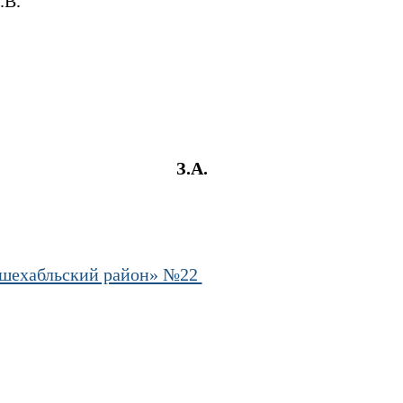
.В.
он» З.А.
ошехабльский район» №22