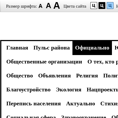
Размер шрифта:
Цвета сайта
Главная
Пульс района
Официально
Общественные организации
О тех, кто
Общество
Объявления
Религия
Поли
Благоустройство
Экология
Нацпроект
Перепись населения
Актуально
Стихи
Социальная сфера
Здравоохранение
Об