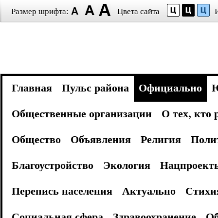
Размер шрифта:
Цвета сайта
Главная
Пульс района
Официально
Общественные организации
О тех, кто
Общество
Объявления
Религия
Поли
Благоустройство
Экология
Нацпроект
Перепись населения
Актуально
Стихи
Социальная сфера
Здравоохранение
Об