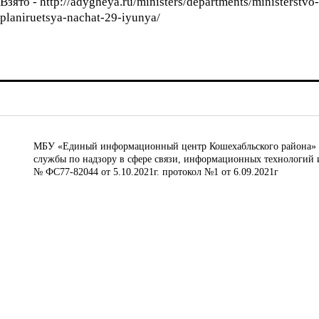
Взято - http://adygheya.ru/ministers/departments/ministerstv
planiruetsya-nachat-29-iyunya/
МБУ «Единый информационный центр Кошехабльского района» © 
службы по надзору в сфере связи, информационных технологий 
№ ФС77-82044 от 5.10.2021г. протокол №1 от 6.09.2021г