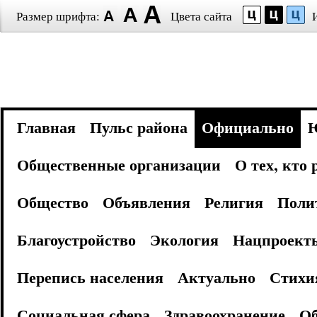
Размер шрифта:
Цвета сайта
Главная
Пульс района
Официально
Общественные организации
О тех, кто
Общество
Объявления
Религия
Поли
Благоустройство
Экология
Нацпроект
Перепись населения
Актуально
Стихи
Социальная сфера
Здравоохранение
Об