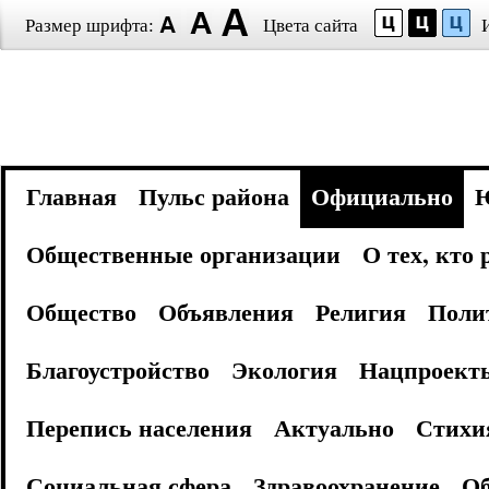
Размер шрифта:
Цвета сайта
Главная
Пульс района
Официально
Общественные организации
О тех, кто
Общество
Объявления
Религия
Поли
Благоустройство
Экология
Нацпроект
Перепись населения
Актуально
Стихи
Социальная сфера
Здравоохранение
Об