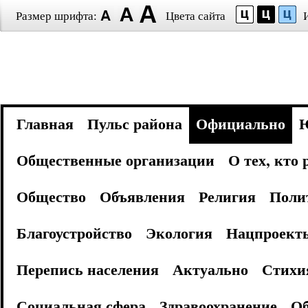
Размер шрифта:
Цвета сайта
Главная
Пульс района
Официально
Общественные организации
О тех, кто
Общество
Объявления
Религия
Поли
Благоустройство
Экология
Нацпроект
Перепись населения
Актуально
Стихи
Социальная сфера
Здравоохранение
Об