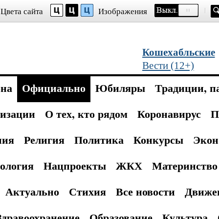
Цвета сайта
Изображения
Кошехабльские
Вести (12+)
она
Официально
Юбиляры
Традиции, п
изации
О тех, кто рядом
Коронавирус
П
ния
Религия
Политика
Конкурсы
Экон
ология
Нацпроекты
ЖКХ
Материнство 
Актуально
Стихия
Все новости
Движе
Здравоохранение
Образование
Культура