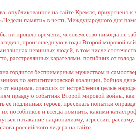
ва, опубликованное на сайте Кремля, приурочено к
 «Недели памяти» в честь Международного дня памя
 бы ни прошло времени, человечество никогда не за
агедию, произошедшую в годы Второй мировой вой
 миллионах невинных людей, в том числе соотечеств
тто, расстрелянных карателями, погибших от голода
трана гордится беспримерным мужеством и самоотв
юзников по антигитлеровской коалиции, бойцов дви
 от нацизма, спасших от истребления целые народы
иям правду о событиях Второй мировой войны, как
ть ее подлинных героев, пресекать попытки оправд
 их пособников и всегда помнить, какими катаст
уться потакание национализму, агрессии, расизму,
лова российского лидера на сайте.