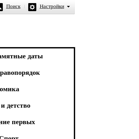
Поиск
Настройки
амятные даты
равопорядок
омика
и детство
ние первых
Спорт