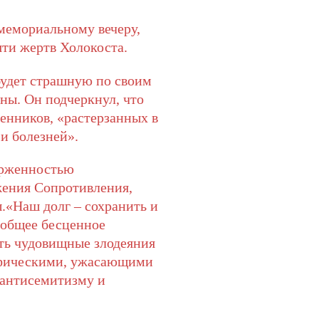
 мемориальному вечеру,
ти жертв Холокоста.
будет страшную по своим
ны. Он подчеркнул, что
енников, «растерзанных в
 и болезней».
ерженностью
жения Сопротивления,
.
«Наш долг – сохранить и
 общее бесценное
ать чудовищные злодеяния
рофическими, ужасающими
 антисемитизму и