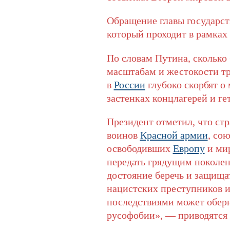
Обращение главы государст
который проходит в рамках
По словам Путина, сколько
масштабам и жестокости тр
в
России
глубоко скорбят о
застенках концлагерей и ге
Президент отметил, что с
воинов
Красной армии
, со
освободивших
Европу
и мир
передать грядущим поколен
достояние беречь и защища
нацистских преступников и
последствиями может оберн
русофобии», — приводятся с