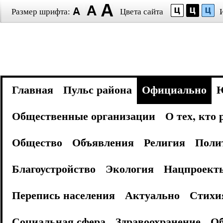
Размер шрифта:
Цвета сайта
Главная
Пульс района
Официально
Общественные организации
О тех, кто
Общество
Объявления
Религия
Поли
Благоустройство
Экология
Нацпроект
Перепись населения
Актуально
Стихи
Социальная сфера
Здравоохранение
Об