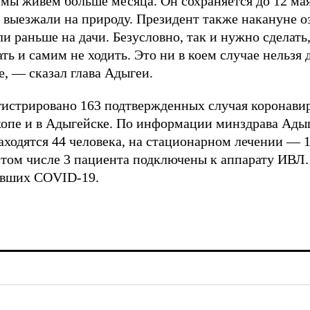
ы живем больше месяца. Он сохраняется до 12 мая
 выезжали на природу. Президент также накануне оз
 раньше на дачи. Безусловно, так и нужно сделать,
ать и самим не ходить. Это ни в коем случае нельзя
е, — сказал глава Адыгеи.
егистрировано 163 подтвержденных случая коронав
опе и в Адыгейске. По информации минздрава Адыге
ходятся 44 человека, на стационарном лечении — 11
 том числе 3 пациента подключены к аппарату ИВЛ.
евших COVID-19.