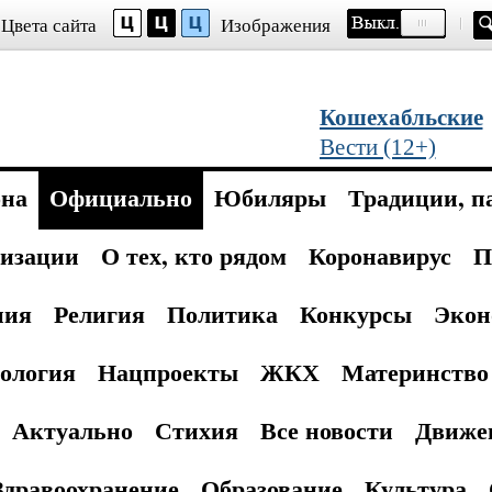
Цвета сайта
Изображения
Кошехабльские
Вести (12+)
она
Официально
Юбиляры
Традиции, п
изации
О тех, кто рядом
Коронавирус
П
ния
Религия
Политика
Конкурсы
Экон
ология
Нацпроекты
ЖКХ
Материнство 
Актуально
Стихия
Все новости
Движе
Здравоохранение
Образование
Культура