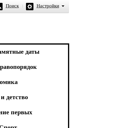
Поиск
Настройки
амятные даты
равопорядок
омика
и детство
ние первых
Спорт