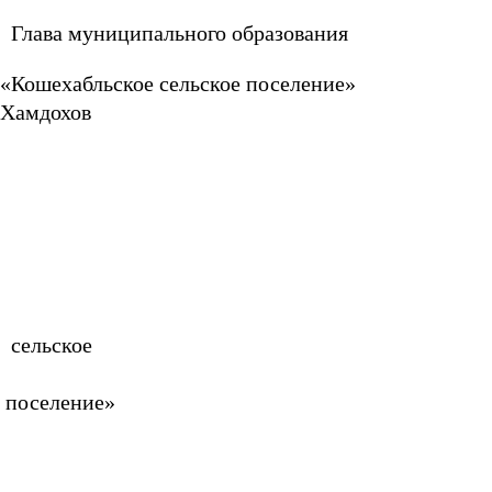
Глава муниципального образования
«Кошехабльское сель
Хамдохов
«Кошех
сел
посе
от «