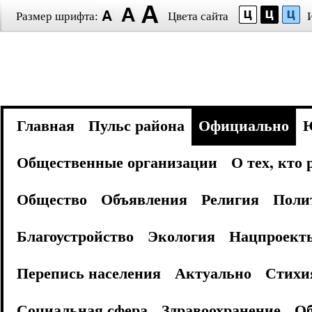
Размер шрифта:
Цвета сайта
Главная
Пульс района
Официально
Общественные организации
О тех, кто
Общество
Объявления
Религия
Поли
Благоустройство
Экология
Нацпроект
Перепись населения
Актуально
Стихи
Социальная сфера
Здравоохранение
Об