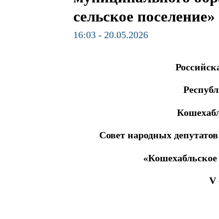
сельское поселение»
16:03 - 20.05.2026
Российск
Респуб
Кошехаб
Совет народных депутато
«Кошехабльское 
V