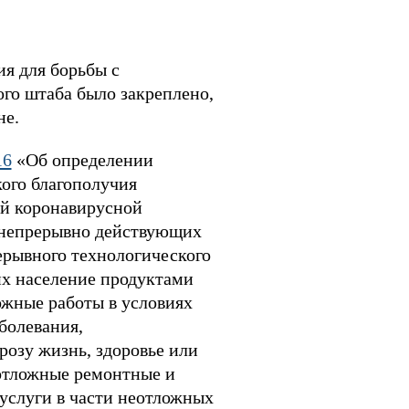
ия для борьбы с
го штаба было закреплено,
не.
16
«Об определении
ого благополучия
ой коронавирусной
 непрерывно действующих
ерывного технологического
их население продуктами
ожные работы в условиях
болевания,
розу жизнь, здоровье или
отложные ремонтные и
услуги в части неотложных