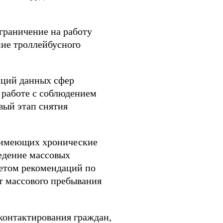
ограничение на работу
ние троллейбусного
аций данных сфер
 работе с соблюдением
вый этап снятия
, имеющих хронические
едение массовых
четом рекомендаций по
 массового пребывания
 контактирования граждан,