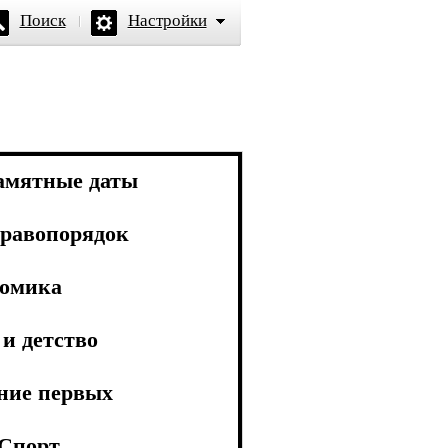
Поиск
Настройки
амятные даты
равопорядок
омика
и детство
ние первых
Спорт