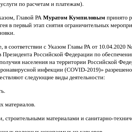
услуги по расчетам и платежам).
казом, Главой РА
Муратом Кумпиловым
принято р
ея в первый этап снятия ограничительных меропри
новки.
, в соответствии с Указом Главы РА от 10.04.2020
в Президента Российской Федерации по обеспечени
получия населения на территории Российской Федер
оронавирусной инфекции (COVID-2019)» разрешен
ществляют следующие виды деятельности:
ь.
х материалов.
и, строительными материалами и санитарно-техни
нных полезных ископаемых из карьеров.