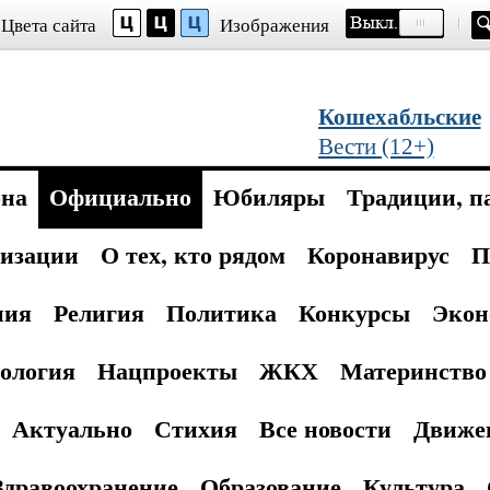
Цвета сайта
Изображения
Кошехабльские
Вести (12+)
она
Официально
Юбиляры
Традиции, п
изации
О тех, кто рядом
Коронавирус
П
ния
Религия
Политика
Конкурсы
Экон
ология
Нацпроекты
ЖКХ
Материнство 
Актуально
Стихия
Все новости
Движе
Здравоохранение
Образование
Культура