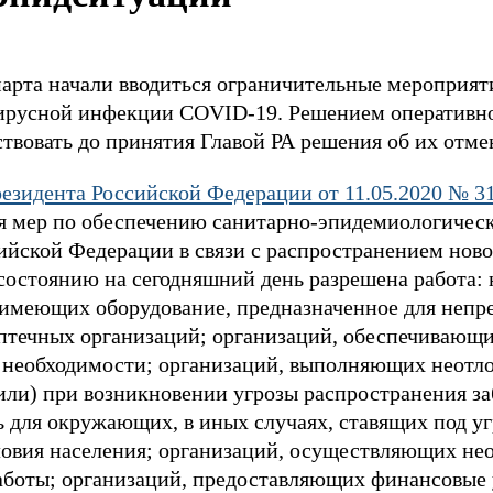
марта начали вводиться ограничительные мероприят
ирусной инфекции COVID-19. Решением оперативно
твовать до принятия Главой РА решения об их отме
езидента Российской Федерации от 11.05.2020 № 3
я мер по обеспечению санитарно-эпидемиологическ
сийской Федерации в связи с распространением нов
состоянию на сегодняшний день разрешена работа:
 имеющих оборудование, предназначенное для непр
птечных организаций; организаций, обеспечивающ
 необходимости; организаций, выполняющих неотл
или) при возникновении угрозы распространения за
 для окружающих, в иных случаях, ставящих под уг
овия населения; организаций, осуществляющих не
аботы; организаций, предоставляющих финансовые 