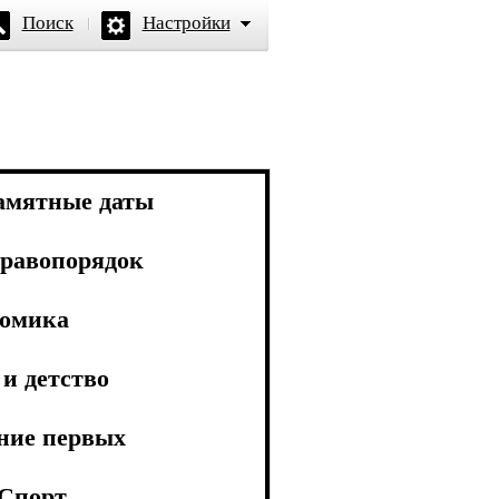
Поиск
Настройки
амятные даты
равопорядок
омика
и детство
ние первых
Спорт