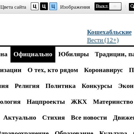
Цвета сайта
Изображения
Кошехабльские
Вести (12+)
она
Официально
Юбиляры
Традиции, п
изации
О тех, кто рядом
Коронавирус
П
ния
Религия
Политика
Конкурсы
Экон
ология
Нацпроекты
ЖКХ
Материнство 
Актуально
Стихия
Все новости
Движе
Здравоохранение
Образование
Культура