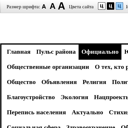
Размер шрифта:
Цвета сайта
Главная
Пульс района
Официально
Общественные организации
О тех, кто
Общество
Объявления
Религия
Поли
Благоустройство
Экология
Нацпроект
Перепись населения
Актуально
Стихи
Социальная сфера
Здравоохранение
Об