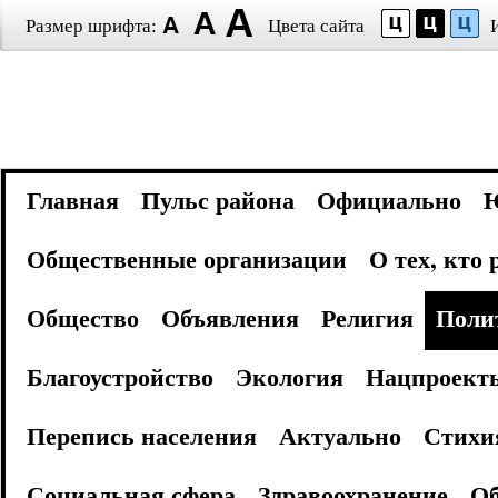
Размер шрифта:
Цвета сайта
Главная
Пульс района
Официально
Общественные организации
О тех, кто
Общество
Объявления
Религия
Поли
Благоустройство
Экология
Нацпроект
Перепись населения
Актуально
Стихи
Социальная сфера
Здравоохранение
Об