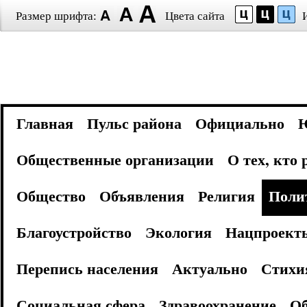
Размер шрифта:
Цвета сайта
Главная
Пульс района
Официально
Общественные организации
О тех, кто
Общество
Объявления
Религия
Поли
Благоустройство
Экология
Нацпроект
Перепись населения
Актуально
Стихи
Социальная сфера
Здравоохранение
Об