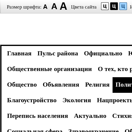
Размер шрифта:
Цвета сайта
Главная
Пульс района
Официально
Общественные организации
О тех, кто
Общество
Объявления
Религия
Поли
Благоустройство
Экология
Нацпроект
Перепись населения
Актуально
Стихи
Социальная сфера
Здравоохранение
Об