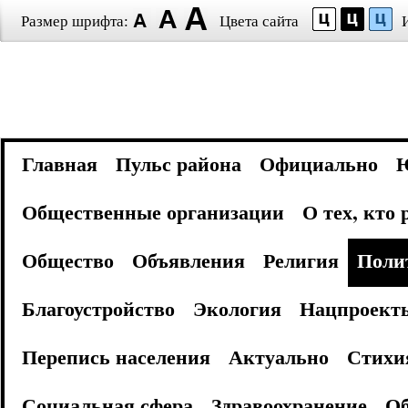
Размер шрифта:
Цвета сайта
Главная
Пульс района
Официально
Общественные организации
О тех, кто
Общество
Объявления
Религия
Поли
Благоустройство
Экология
Нацпроект
Перепись населения
Актуально
Стихи
Социальная сфера
Здравоохранение
Об