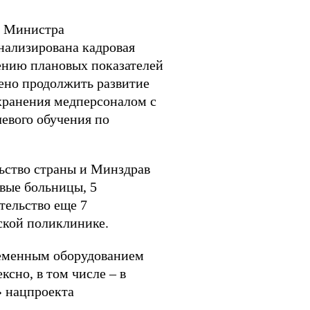
и Министра
нализирована кадровая
ению плановых показателей
ено продолжить развитие
хранения медперсоналом с
евого обучения по
ьство страны и Минздрав
овые больницы, 5
тельство еще 7
ской поликлинике.
ременным оборудованием
сно, в том числе – в
» нацпроекта