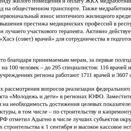
ренду жилого помещения и оплату ЖКХ медработни
езд на общественном транспорте. Также медработн
ервоначальный взнос ипотечного жилищного кредит
овышения престижа медицинских профессий в респу
 и лучшего участкового терапевта. Активно действу
Хасэ (совет) врачей» для сотрудничества в подгото
что благодаря принимаемым мерам, за первые полго
 на 100 человек – до 295 специалистов: 116 врачей 
дучреждениях региона работают 1711 врачей и 3607 
ках рассмотрения вопросов реализации федерального
екта «Молодежь и дети» в регионах ЮФО. Замести
 на необходимость достижения целевых показателе
туры, в том числе – по строительству и капремонту
РФ отметил Адыгею в числе лучших субъектов окру
х строительства к 1 сентября и высокое кассовое и