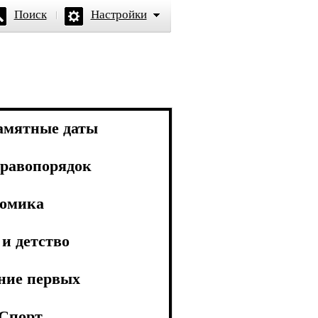
Поиск
Настройки
амятные даты
равопорядок
омика
и детство
ние первых
Спорт