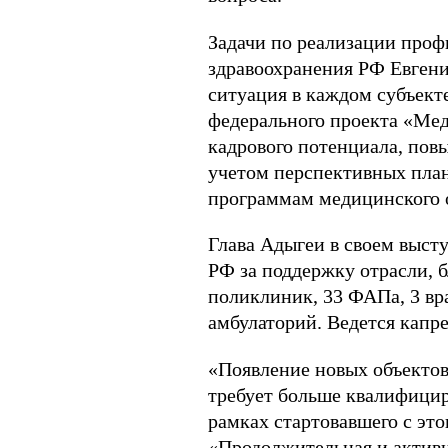
Задачи по реализации про
здравоохранения РФ Евгени
ситуация в каждом субъект
федерального проекта «Мед
кадрового потенциала, пов
учетом перспективных план
программам медицинского 
Глава Адыгеи в своем выст
РФ за поддержку отрасли, б
поликлиник, 33 ФАПа, 3 вра
амбулаторий. Ведется капр
«Появление новых объекто
требует больше квалифицир
рамках стартовавшего с эт
«Продолжительная и активн