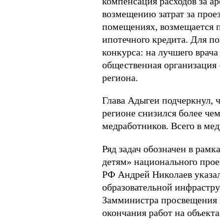
компенсация расходов за а
возмещению затрат за про
помещениях, возмещается п
ипотечного кредита. Для п
конкурса: на лучшего врача
общественная организация «
региона.
Глава Адыгеи подчеркнул, 
регионе снизился более чем
медработников. Всего в ме
Ряд задач обозначен в рам
детям» национального про
РФ Андрей Николаев указал
образовательной инфраструк
Замминистра просвещения 
окончания работ на объекта