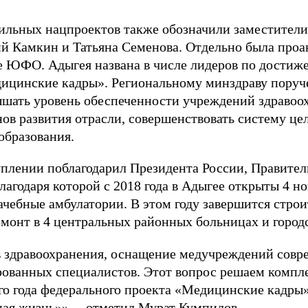
фильных нацпроектов также обозначили заместител
й Камкин и Татьяна Семенова. Отдельно была проа
е ЮФО. Адыгея названа в числе лидеров по достиж
ицинские кадры». Региональному минздраву поруч
ышать уровень обеспеченности учреждений здравоо
ов развития отрасли, совершенствовать систему цел
образования.
уплении поблагодарил Президента России, Правител
лагодаря которой с 2018 года в Адыгее открыты 4 н
чебные амбулатории. В этом году завершится строи
емонт в 4 центральных районных больницах и город
в здравоохранения, оснащение медучреждений сов
ованных специалистов. Этот вопрос решаем комплек
ого года федерального проекта «Медицинские кадры
ая жизнь»», – отметил Мурат Кумпилов.