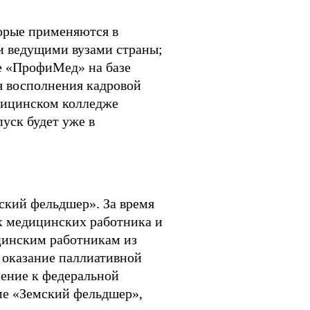
торые применяются в
и ведущими вузами страны;
е «ПрофиМед» на базе
я восполнения кадровой
дицинском колледже
пуск будет уже в
кий фельдшер». За время
х медицинских работника и
ицинским работникам из
 оказание паллиативной
ение к федеральной
ме «Земский фельдшер»,