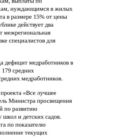
кам, выплаты по
икам, нуждающимся в жилых
а в размере 15% от цены
блике действует два
ет межрегиональная
вке специалистов для
да дефицит медработников в
и 179 средних
средних медработников.
 проекта «Все лучшее
тель Министра просвещения
й по развитию
 школ и детских садов.
га по показателю
сполнение текущих