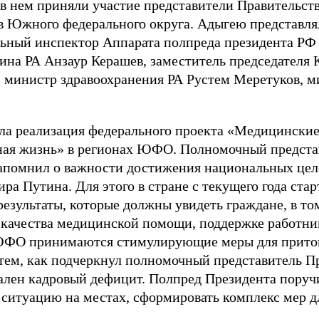
 нем приняли участие представители Правительств
ав Южного федерального округа. Адыгею представля
льный инспектор Аппарата полпреда президента РФ
ина РА Анзаур Керашев, заместитель председателя 
 министр здравоохранения РА Рустем Меретуков, м
ала реализация федерального проекта «Медицински
ная жизнь» в регионах ЮФО. Полномочный предста
омнил о важности достижения национальных целе
а Путина. Для этого в стране с текущего года стар
результаты, которые должны увидеть граждане, в то
качества медицинской помощи, поддержке работник
 ЮФО принимаются стимулирующие меры для приток
 тем, как подчеркнул полномочный представитель 
лен кадровый дефицит. Полпред Президента поручи
 ситуацию на местах, сформировать комплекс мер д