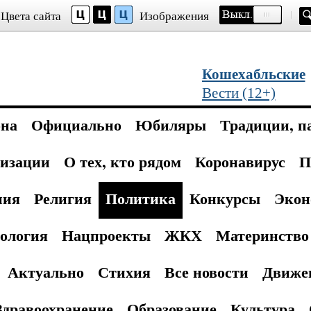
Цвета сайта
Изображения
Кошехабльские
Вести (12+)
она
Официально
Юбиляры
Традиции, п
изации
О тех, кто рядом
Коронавирус
П
ния
Религия
Политика
Конкурсы
Экон
ология
Нацпроекты
ЖКХ
Материнство 
Актуально
Стихия
Все новости
Движе
Здравоохранение
Образование
Культура