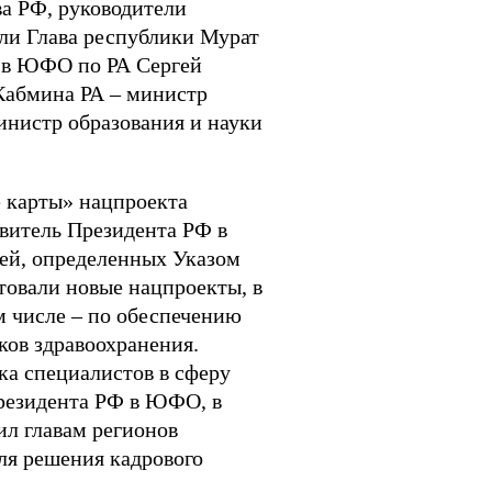
а РФ, руководители
ли Глава республики Мурат
 в ЮФО по РА Сергей
Кабмина РА – министр
инистр образования и науки
е карты» нацпроекта
витель Президента РФ в
й, определенных Указом
товали новые нацпроекты, в
м числе – по обеспечению
ов здравоохранения.
а специалистов в сферу
Президента РФ в ЮФО, в
л главам регионов
ля решения кадрового