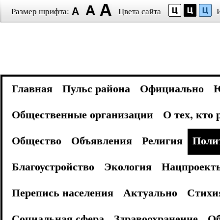
Размер шрифта:
Цвета сайта
Главная
Пульс района
Официально
Общественные организации
О тех, кто
Общество
Объявления
Религия
Поли
Благоустройство
Экология
Нацпроект
Перепись населения
Актуально
Стихи
Социальная сфера
Здравоохранение
Об